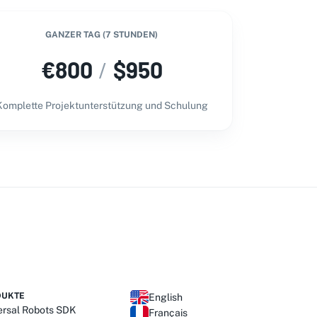
GANZER TAG (7 STUNDEN)
€
800
/
$
950
Komplette Projektunterstützung und Schulung
DUKTE
English
ersal Robots SDK
Français