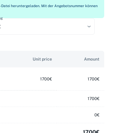
PDF-Datei heruntergeladen. Mit der Angebotsnummer können
ng
€
Unit price
Amount
1700€
1700€
1700€
0€
1700€