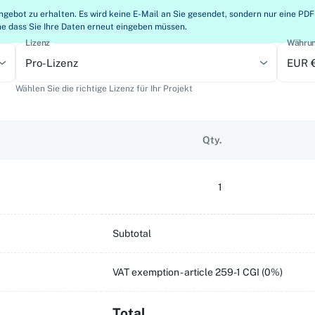
ngebot zu erhalten. Es wird keine E-Mail an Sie gesendet, sondern nur eine 
ne dass Sie Ihre Daten erneut eingeben müssen.
Lizenz
Währu
Pro-Lizenz
EUR 
Wählen Sie die richtige Lizenz für Ihr Projekt
Qty.
1
Subtotal
VAT exemption - article 259-1 CGI (0%)
Total