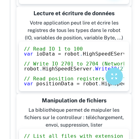
Lecture et écriture de données
Votre application peut lire et écrire les
registres de tous les types dans le robot
(IO, variables de position, variable Byte, ...)
// Read IO 1 to 100
var
 ioData 
=
 robot
.
HighSpeedEServer
.
R
// Write IO 2701 to 2704 (Network inp
robot
.
HighSpeedEServer
.
WriteIO
(
2701
,
// Read position registers P[1] to P[
var
 positionData 
=
 robot
.
HighSpeedESe
Manipulation de fichiers
La bibliothèque permet de maipuler les
fichiers sur le controlleur : téléchargement,
envoi, suppression, lister
// List all files with extension .JBI