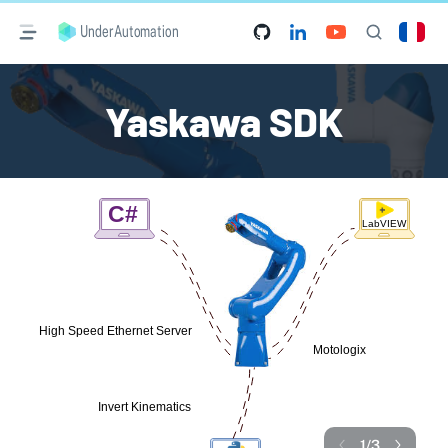
UnderAutomation
Yaskawa SDK
1
/
3