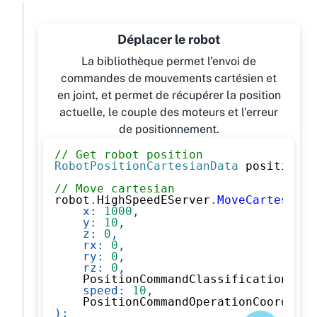
Déplacer le robot
La bibliothèque permet l'envoi de
commandes de mouvements cartésien et
en joint, et permet de récupérer la position
actuelle, le couple des moteurs et l'erreur
de positionnement.
// Get robot position
RobotPositionCartesianData
 position 
=
// Move cartesian
robot
.
HighSpeedEServer
.
MoveCartesian
(
x
:
1000
,
y
:
10
,
z
:
0
,
rx
:
0
,
ry
:
0
,
rz
:
0
,
    PositionCommandClassification
.
Car
speed
:
10
,
    PositionCommandOperationCoordinat
)
;