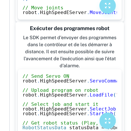
// Move joints
robot
.
HighSpeedEServer
.
MoveJoints
(
new
Exécuter des programmes robot
Le SDK permet d'envoyer des programmes
dans le contrôleur et de les démarrer à
distance. Il est ensuite possible de suivre
l'avancement de l'exécution ainsi que l'état
d'alarme.
// Send Servo ON
robot
.
HighSpeedEServer
.
ServoCommand
(
O
// Upload program on robot
robot
.
HighSpeedEServer
.
LoadFile
(
"PROG
// Select job and start it
robot
.
HighSpeedEServer
.
SelectJob
(
"PRO
robot
.
HighSpeedEServer
.
StartJob
(
)
;
// Get robot status (Play, Error, Ala
RobotStatusData
 statusData 
=
 robot
.
Hi