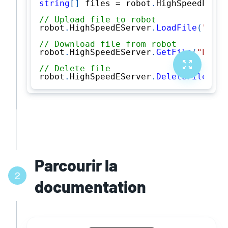
string
[
]
 files 
=
 robot
.
HighSpeedEServ
// Upload file to robot
robot
.
HighSpeedEServer
.
LoadFile
(
"PROG
// Download file from robot
robot
.
HighSpeedEServer
.
GetFile
(
"PROGR
// Delete file
robot
.
HighSpeedEServer
.
DeleteFile
(
"PR
Parcourir la
2
documentation