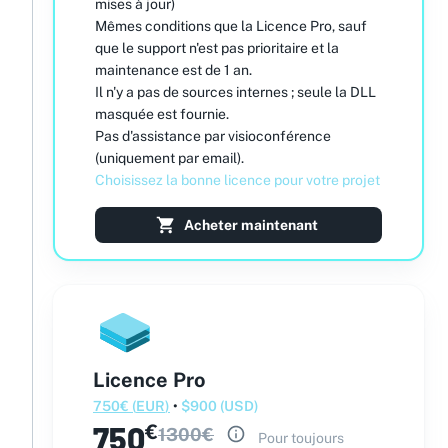
mises à jour)
Mêmes conditions que la Licence Pro, sauf
que le support n'est pas prioritaire et la
maintenance est de 1 an.
Il n'y a pas de sources internes ; seule la DLL
masquée est fournie.
Pas d'assistance par visioconférence
(uniquement par email).
Choisissez la bonne licence pour votre projet
Acheter maintenant
Licence Pro
750
€
(
EUR
)
•
$
900
(
USD
)
750
€
1300
€
Pour toujours