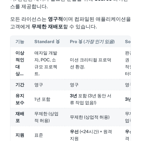
스를 제공합니다.
모든 라이선스는
영구적
이며 컴파일된 애플리케이션을
고객에게
무제한 재배포
할 수 있습니다.
기능
Standard
🥉
Pro
🥈
(가장 인기 있음)
Source
이상
애자일 개발
완전한 
적인
자, POC, 소
미션 크리티컬 프로덕
권 및 
대
규모 프로젝
션 환경.
적인 커
상...
트.
터마이징
기간
영구
영구
영구
유지
3년
포함 (3년 동안 서
1년 포함
3년
포
보수
류 작업 없음!)
재배
무제한 (상업
무제한 
무제한 (상업적 허용)
포
적 허용)
업적 허
우선
(<24시간) + 원격
우선
+ 
지원
표준
지원
격 지원