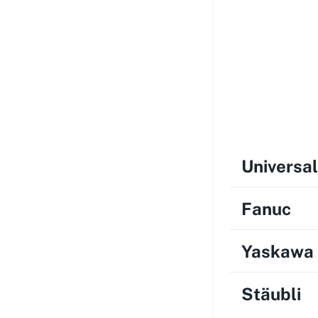
Universa
Fanuc
Yaskawa
Stäubli