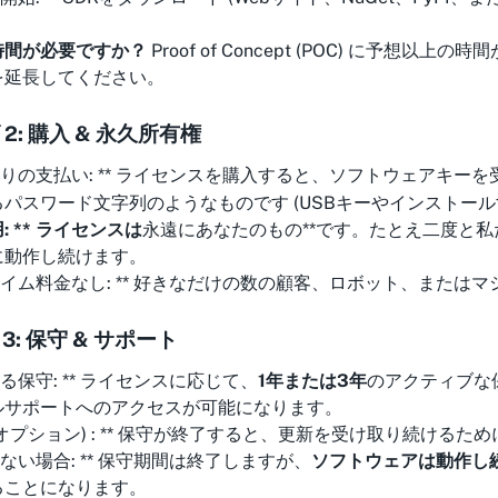
。
時間が必要ですか？
Proof of Concept (POC) に予
を延長してください。
 2: 購入 & 永久所有権
限りの支払い: ** ライセンスを購入すると、ソフトウェアキー
パスワード文字列のようなものです (USBキーやインストール
: ** ライセンスは
永遠にあなたのもの**です。たとえ二度と
に動作し続けます。
タイム料金なし: ** 好きなだけの数の顧客、ロボット、また
 3: 保守 & サポート
れる保守: ** ライセンスに応じて、
1年または3年
のアクティブな
ルサポートへのアクセスが可能になります。
 (オプション) : ** 保守が終了すると、更新を受け取り続け
しない場合: ** 保守期間は終了しますが、
ソフトウェアは動作し
ることになります。