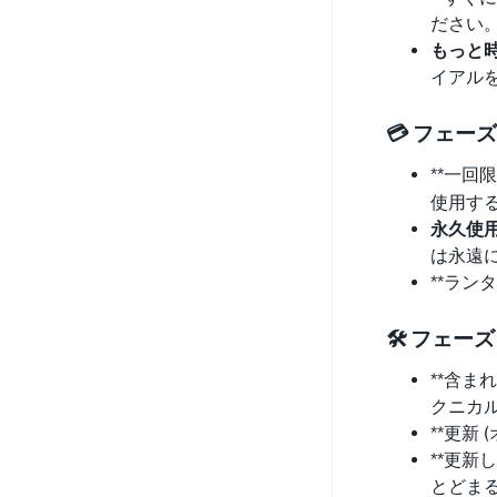
ださい
もっと
イアル
💳 フェーズ
**一回
使用する
永久使用
は永遠
**ラン
🛠️ フェーズ
**含ま
クニカ
**更新
**更新
とどま