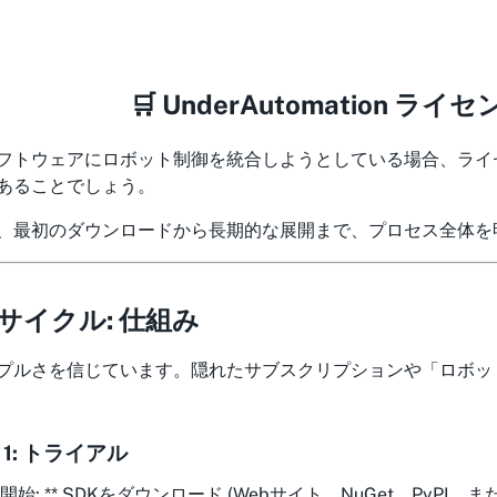
🛒 UnderAutomation ラ
フトウェアにロボット制御を統合しようとしている場合、ライ
あることでしょう。
、最初のダウンロードから長期的な展開まで、プロセス全体を
フサイクル: 仕組み
プルさを信じています。隠れたサブスクリプションや「ロボッ
 1: トライアル
開始: ** SDKをダウンロード (Webサイト、NuGet、PyPI、また