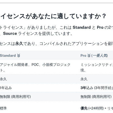
のライセンスがあなたに適していますか？
トライセンス」がありましたが、これは
Standard
と
Pro
の2
、
Source
ライセンスを提供しています。
センスは
永久
であり、コンパイルされたアプリケーションを顧
Standard
🥉
Pro
🥈
(一番人気)
アジャイル開発者、POC、小規模プロジェク
ミッションクリティ
ト。
境。
永久
永久
1年込み
3年
込み (3年間手続
無制限 (商用利用可)
無制限 (商用利用可)
標準
優先
(<24時間) +