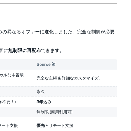
つの異なるオファーに進化しました。完全な制御が必要
客に
無制限に再配布
できます。
Source
🥇
カルな本番環
完全な主権 & 詳細なカスタマイズ。
永久
き不要！)
3年
込み
無制限 (商用利用可)
 リモート支援
優先
+ リモート支援