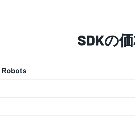
SDKの
l Robots